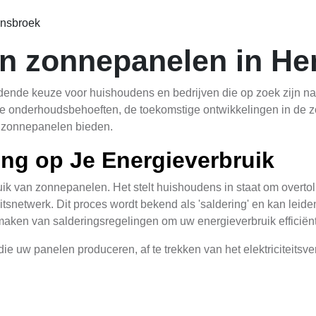
ensbroek
an zonnepanelen in H
ende keuze voor huishoudens en bedrijven die op zoek zijn naa
de onderhoudsbehoeften, de toekomstige ontwikkelingen in de zo
e zonnepanelen bieden.
ing op Je Energieverbruik
ruik van zonnepanelen. Het stelt huishoudens in staat om overto
teitsnetwerk. Dit proces wordt bekend als 'saldering' en kan leid
maken van salderingsregelingen om uw energieverbruik efficiën
die uw panelen produceren, af te trekken van het elektriciteits
fhankelijk bent van het grid en dus minder hoeft te betalen voor
 toekomst, aangezien minder fossiele brandstoffen worden verbr
kking
en hoe deze jouw energieverbruik kan beïnvloeden? Bezo