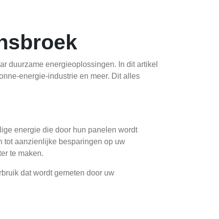
ensbroek
r duurzame energieoplossingen. In dit artikel
nne-energie-industrie en meer. Dit alles
llige energie die door hun panelen wordt
en tot aanzienlijke besparingen op uw
ter te maken.
verbruik dat wordt gemeten door uw
 de traditionele energiebronnen. Daarnaast
uikt.
ek onze website voor meer informatie!