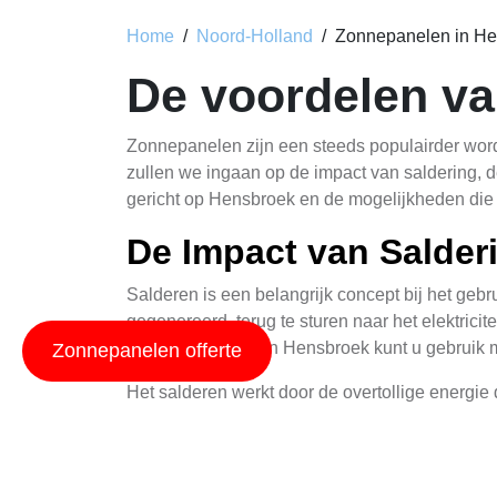
Home
Noord-Holland
Zonnepanelen in H
De voordelen v
Zonnepanelen zijn een steeds populairder word
zullen we ingaan op de impact van saldering, 
gericht op Hensbroek en de mogelijkheden di
De Impact van Salder
Salderen is een belangrijk concept bij het geb
gegenereerd, terug te sturen naar het elektrici
energierekening. In Hensbroek kunt u gebruik 
Zonnepanelen offerte
Het salderen werkt door de overtollige energie 
energieleverancier. Dit betekent dat u minder a
draagt het bij aan een schonere en duurzamere
Wil je meer weten over
zonne-energie dakbede