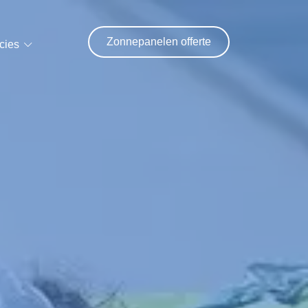
Zonnepanelen offerte
cies