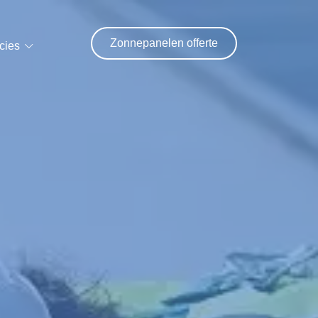
Zonnepanelen offerte
cies