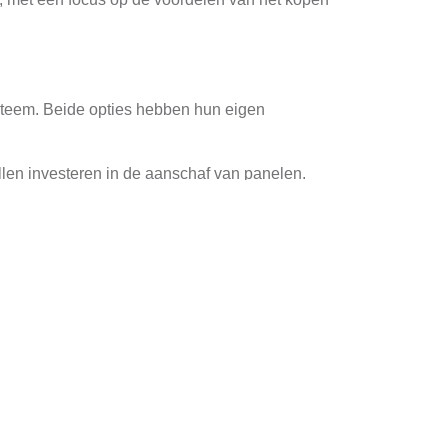
steem. Beide opties hebben hun eigen
illen investeren in de aanschaf van panelen.
er kan zijn om te profiteren van zonnestroom.
de opgewekte energie eigendom is van de
 alle opbrengsten die de zonnepanelen
ef zijn dankzij de potentiële besparingen op uw
entijd.
en
iepanelen, zoals monokristallijne zonnecellen,
leken met andere panelen.