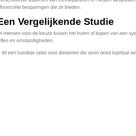
 financiële besparingen die ze bieden.
en Vergelijkende Studie
l mensen voor de keuze tussen het huren of kopen van een sy
eften en omstandigheden.
s dit een handige optie voor diegenen die geen groot kapitaal w
maandelijks bedrag aan de leverancier, wat een betaalbare mani
controle over het systeem en de opbrengsten ervan, aangezien 
olledige controle over uw investering en kunt u profiteren van
n dan het huren, kan een aankoop op lange termijn kosteneffecti
an panelen mogelijk fiscale voordelen en een betere terugverdi
nbesparingen met Zonnepanel
l aspect bij het overwegen van deze investering. Hoge-efficiënt
n om meer energie op te wekken uit hetzelfde oppervlak verge