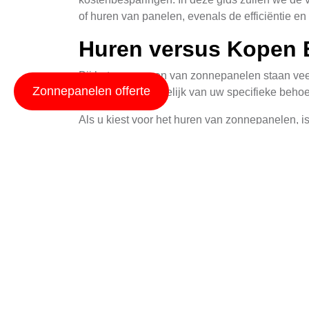
of huren van panelen, evenals de efficiëntie en
Huren versus Kopen E
Bij het overwegen van zonnepanelen staan vee
Zonnepanelen offerte
voordelen, afhankelijk van uw specifieke beho
Als u kiest voor het huren van zonnepanelen, i
Met een huurcontract betaalt u doorgaans een 
Echter, bij het huren heeft u meestal minder 
verhuurder.
Koopt u liever uw eigen panelen? Dan heeft u v
genereren. Hoewel de initiële kosten hoger zij
energierekening. Daarnaast biedt de aanschaf v
Efficiëntie en Koste
De efficiëntie van zonnepanelen is een cruciaa
zijn een populaire keuze vanwege hun vermoge