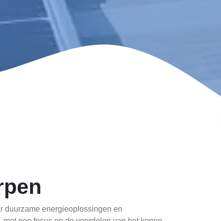
rpen
aar duurzame energieoplossingen en
, met een focus op de voordelen van het kopen