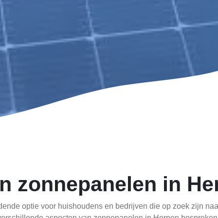
n zonnepanelen in He
dende optie voor huishoudens en bedrijven die op zoek zijn n
 verschillende aspecten van zonnepanelen in Herpen bespreken