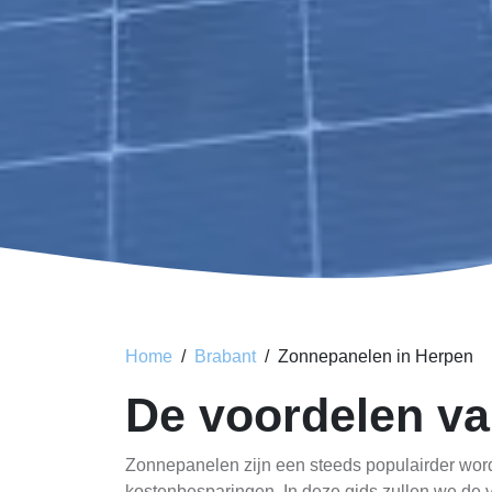
Home
Brabant
Zonnepanelen in Herpen
De voordelen va
Zonnepanelen zijn een steeds populairder wor
kostenbesparingen. In deze gids zullen we de