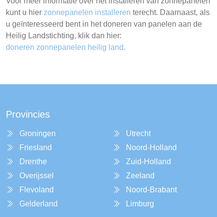
Voor meer informatie over het installeren van zonnepanelen
kunt u hier
zonnepanelen installeren
terecht. Daarnaast, als
u geïnteresseerd bent in het doneren van panelen aan de
Heilig Landstichting, klik dan hier:
doneren zonnepanelen heilig land
.
Provincies
Groningen
Utrecht
Friesland
Noord-Holland
Drenthe
Zuid-Holland
Overijssel
Zeeland
Flevoland
Noord-Brabant
Gelderland
Limburg