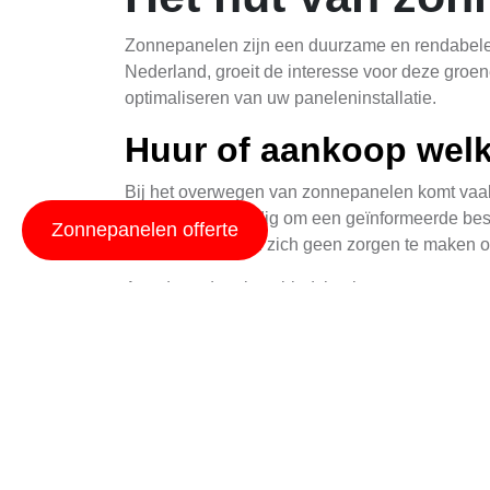
Zonnepanelen zijn een duurzame en rendabele o
Nederland, groeit de interesse voor deze groene 
optimaliseren van uw paneleninstallatie.
Huur of aankoop welk
Bij het overwegen van zonnepanelen komt vaak d
twee opties is nodig om een geïnformeerde bes
Zonnepanelen offerte
Daarnaast hoeft u zich geen zorgen te maken o
Aan de andere kant biedt het huren van zonnep
en vaak is er ook een flexibele contractduur om 
het beste bij uw situatie past.
Schaduw beperken vo
Om de volledige potentie van uw zonnepanelen 
gebouwen kunnen een bron van schaduw zijn, wa