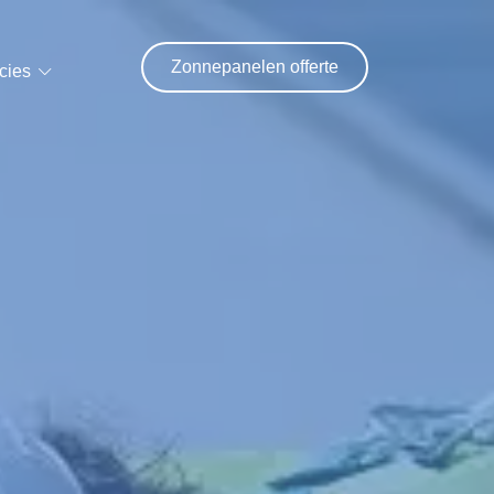
Zonnepanelen offerte
cies