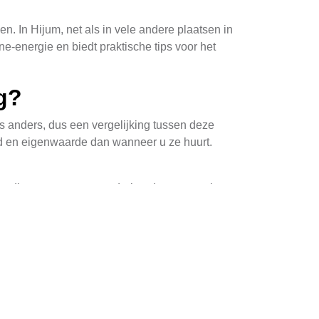
 In Hijum, net als in vele andere plaatsen in
ne-energie en biedt praktische tips voor het
g?
s anders, dus een vergelijking tussen deze
id en eigenwaarde dan wanneer u ze huurt.
oudiger proces voor onderhoud en reparaties,
ies te bekijken voordat u beslist welke route
st
iseren. Zowel bomen als nabijgelegen
ngst.