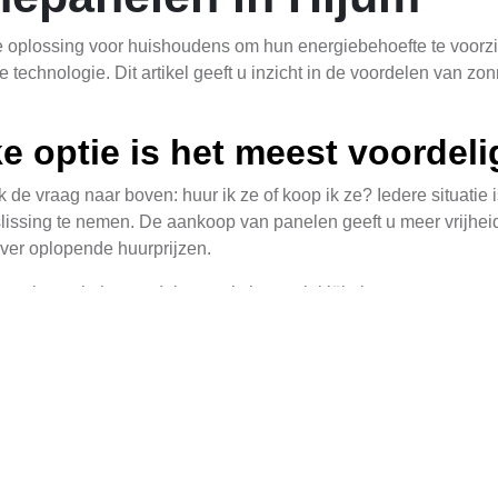
plossing voor huishoudens om hun energiebehoefte te voorzien.
technologie. Dit artikel geeft u inzicht in de voordelen van zon
e optie is het meest voordeli
e vraag naar boven: huur ik ze of koop ik ze? Iedere situatie i
lissing te nemen. De aankoop van panelen geeft u meer vrijhe
ver oplopende huurprijzen.
anelen enkele voordelen zoals lagere initiële kosten, een eenv
op uw behoeftes afgestemd te zijn. Het is belangrijk om alle opt
or maximale energieopbreng
te benutten, is het cruciaal om schaduw op uw dak te minimal
t leidt tot verminderde efficiëntie en een lagere energieopbre