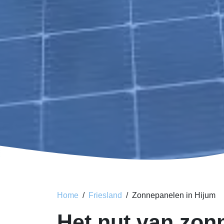
Home
Friesland
Zonnepanelen in Hijum
Het nut van zon