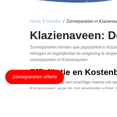
Home
Drenthe
Zonnepanelen in Klaziena
Klazienaveen: 
Zonnepanelen winnen aan populariteit in Klaz
verlagen en tegelijkertijd de omgeving te respe
zonnepanelen in Klazienaveen.
Efficiëntie en Koste
Zonnepanelen offerte
Zonnepanelen zijn een krachtige manier om uw 
Klazienaveen, waar de zon regelmatig schijnt,
70% besparen op uw elektriciteitsrekening, af
dan 25 jaar, wat betekent dat de investering zic
Als u geïnteresseerd bent in het integreren v