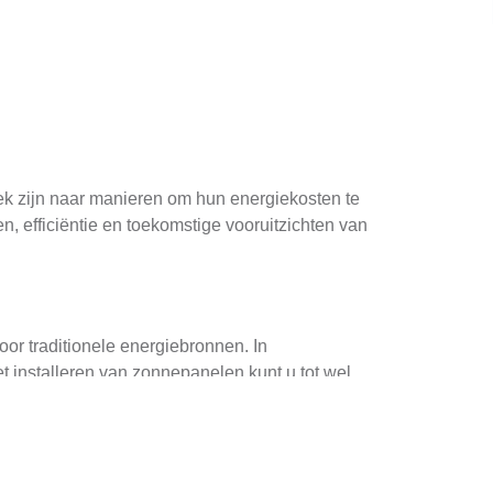
k zijn naar manieren om hun energiekosten te
n, efficiëntie en toekomstige vooruitzichten van
or traditionele energiebronnen. In
 installeren van zonnepanelen kunt u tot wel
dien bieden ze een lange levensduur, vaak meer
nstalleren
. Dit is een geweldige manier om uw