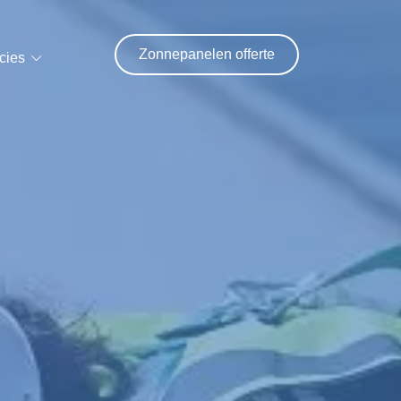
Zonnepanelen offerte
cies