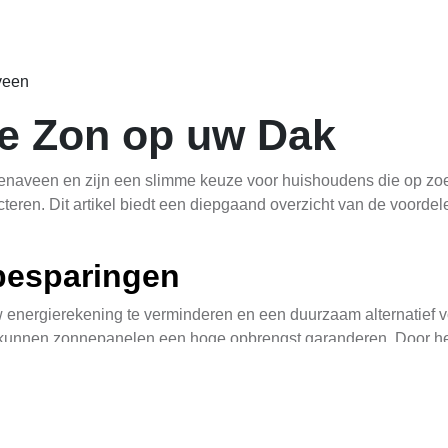
veen
De Zon op uw Dak
ienaveen en zijn een slimme keuze voor huishoudens die op zoe
cteren. Dit artikel biedt een diepgaand overzicht van de voordele
nbesparingen
energierekening te verminderen en een duurzaam alternatief vo
 kunnen zonnepanelen een hoge opbrengst garanderen. Door het
hankelijk van uw verbruik en de grootte van uw systeem. Boven
h snel terugbetaalt.
an zonnepanelen in uw woning, kunt u overwegen
zonnepanelen i