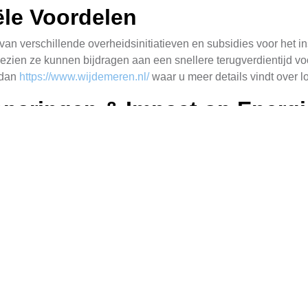
ële Voordelen
an verschillende overheidsinitiatieven en subsidies voor het in
zien ze kunnen bijdragen aan een snellere terugverdientijd voo
 dan
https://www.wijdemeren.nl/
waar u meer details vindt over lo
esparingen & Impact op Energi
lieu, ze kunnen ook een aanzienlijk effect hebben op uw energi
uw elektriciteitsbehoefte zelf opwekken. Dit resulteert in lager
durende de jaren, wat betekent dat ze nu beter zijn dan ooit in 
voor dat u de meest recente technologie gebruikt om de beste r
en Duurzame Toekomst
ering die op vele manieren terugbetaald wordt. Niet alleen besp
 hernieuwbare energiebronnen helpen we het milieu bescherme