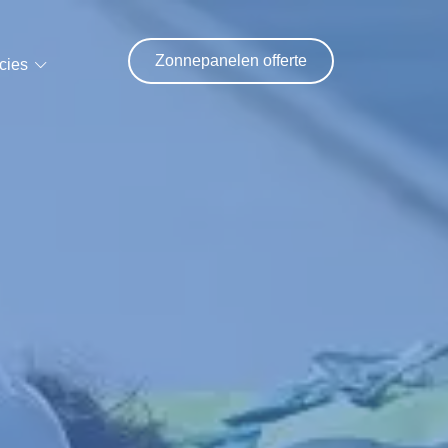
Zonnepanelen offerte
cies