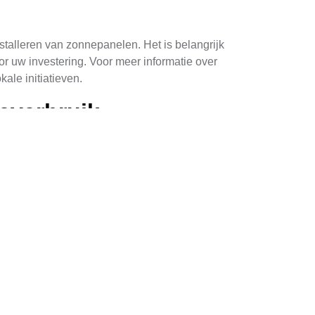
stalleren van zonnepanelen. Het is belangrijk
r uw investering. Voor meer informatie over
kale initiatieven.
everbruik
everbruik en -kosten. Door de kracht van de
e energiekosten en meer controle over uw
het converteren van zonlicht naar bruikbare
esultaten te behalen.
aart u geld, maar u draagt ook bij aan een
n voor toekomstige generaties.