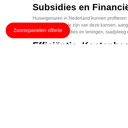
Subsidies en Financi
Huiseigenaren in Nederland kunnen profiteren v
om op de hoogte te zijn van deze kansen, aange
Zonnepanelen offerte
beschikbare subsidies en leningen, raadpleeg
Efficiëntie, Kostenb
Zonnepanelen zijn niet alleen goed voor het mi
zon te benutten, kunt u een groot gedeelte van 
maandelijkse budget.
De efficiëntie van zonnepanelen is verbeterd ge
energie voor huishoudens en bedrijven. Zorg er
Nu Handelen voor E
Het installeren van zonnepanelen is een invest
duurzamere wereld. Door gebruik te maken van