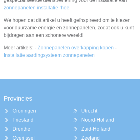
gespecialiseerde dienstverlening voor de installatie van
zonnepanelen installatie rhee
.
We hopen dat dit artikel u heeft geïnspireerd om te kiezen
voor duurzame energie en zonnepanelen, zodat ook u kunt
bijdragen aan een schonere wereld!
Meer artikels: -
Zonnepanelen overkapping kopen
-
Installatie aardingsysteem zonnepanelen
Provincies
Groningen
Utrecht
Friesland
Noord-Holland
Drenthe
Zuid-Holland
Overijssel
Zeeland