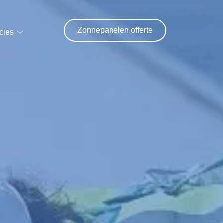
Zonnepanelen offerte
cies