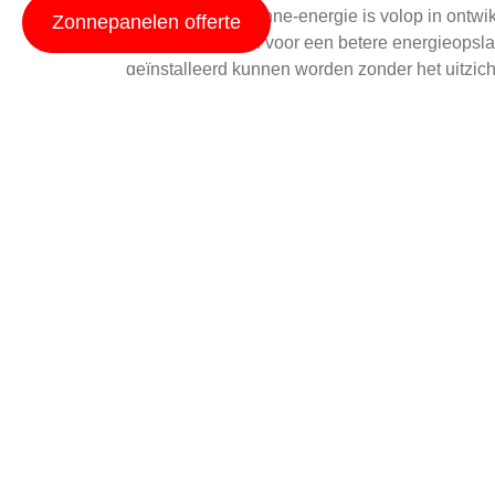
De wereld van zonne-energie is volop in ontwi
Zonnepanelen offerte
netwerkmiddelen voor een betere energieopsla
geïnstalleerd kunnen worden zonder het uitzi
bijdragen aan een duurzamere toekomst.
Schaduwbeperking v
Schaduw is een van de grootste uitdagingen v
behalen, is het belangrijk om schaduw op daken 
niet in de schaduw van bomen of gebouwen s
verminderen door energieopslag en -beheer te 
Onderhoudsbehoefte
Hoewel zonnepanelen weinig onderhoud vereisen
kunnen de prestaties negatief beïnvloeden. Ge
laag houdt. Zorg ervoor dat je de panelen op h
van de lokale omstandigheden, dus houd rekeni