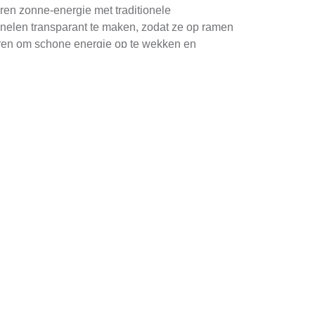
ren zonne-energie met traditionele
nelen transparant te maken, zodat ze op ramen
eren om schone energie op te wekken en
n beïnvloeden. Om het maximale rendement te
en een belangrijke rol; zorg ervoor dat panelen
om de impact van tijdelijke schaduw te
n en schoon te houden. Vuil of vogelpoep
n te maken
, waardoor je onderhoudskosten
e voorkomen. De onderhoudsfrequentie hangt af