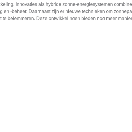
kkeling. Innovaties als hybride zonne-energiesystemen combine
g en -beheer. Daarnaast zijn er nieuwe technieken om zonnepa
cht te belemmeren. Deze ontwikkelingen bieden nog meer mani
oor Optimaal Rendement
oor zonnepanelen, aangezien het hun prestaties aanzienlijk ka
zo veel mogelijk te minimaliseren. Plaatsing en oriëntatie spel
taan. Daarnaast kunnen
hybride zonne-energiesystemen
helpen 
optimaliseren.
n en Kosten
, is het nog steeds belangrijk om ze regelmatig te inspectere
lukkig is er een eenvoudig
manier om zonnepanelen zelf schoo
et juiste moment van de dag reinigt om hitte- of brandgevaar t
ng met regenval en stofniveau's in Oudeschild.