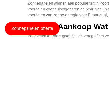
Zonnepanelen winnen aan populariteit in Poortu
voordelen voor huiseigenaren en bedrijven. In 
voordelen van zonne-energie voor Poortugaal, 
Huur of Aankoop Wat 
Zonnepanelen offerte
Voor velen in Poortugaal rijst de vraag of het 
van uw persoonlijke omstandigheden. Het huren
vast maandelijks bedrag en geniet van de voor
komen.
Aan de andere kant, biedt het kopen van zonnep
veel stroom verbruikt. Met de juiste systemen en
dan bij huren, kunnen zonnepanelen uiteindelij
Waarom Zonne-Energie
Poortugaal
Zonne-energie heeft een positieve impact op z