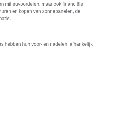
en milieuvoordelen, maar ook financiële
et huren en kopen van zonnepanelen, de
atie.
ies hebben hun voor- en nadelen, afhankelijk
gie zonder grote investeringen. U betaalt een
ing van panelen op rekening van de verhuurder
eert van een hogere opbrengst, vooral als u
itsnetwerk. Hoewel de initiële kosten hoger zijn
waarde van uw huis.
naren en Bedrijven in
elen te installeren, kunnen huishoudens hun