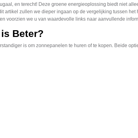
gaal, en terecht! Deze groene energieoplossing biedt niet alle
dit artikel zullen we dieper ingaan op de vergelijking tussen h
en voorzien we u van waardevolle links naar aanvullende inform
is Beter?
verstandiger is om zonnepanelen te huren of te kopen. Beide opt
 van zonnepanelen biedt een snelle toegang tot duurzame ener
delen van schone energie, terwijl het onderhoud en de vervang
anelen meer financiële zekerheid op de lange termijn. U profit
 installatie kunt u zelfs energie terugleveren aan het elektricite
k tot grote besparingen leiden en zorgen voor een hogere rest
 Belangrijk is voor Huiseige
owel huiseigenaren als bedrijven in Poortugaal. Door zonnepan