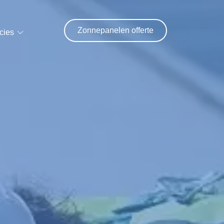
Zonnepanelen offerte
cies