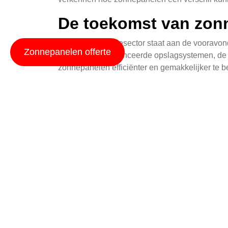
De toekomst van zonn
De zonne-energiesector staat aan de vooravon
Zonnepanelen offerte
panelen tot geavanceerde opslagsystemen, de in
zonnepanelen efficiënter en gemakkelijker te b
Kijk bijvoorbeeld naar het opkomende concept 
effectief wordt gebruikt voor zowel voedselpro
maar ook een positieve impact hebben op loka
Efficiëntie en koste
Zonnepanelen zijn een uitstekende investering
kostenefficiënte manier om energie op te wekke
Moderne panelen zijn geoptimaliseerd voor ver
opwekken. Bovendien helpen slimme monitoring
significante kostenbesparing op de lange termij