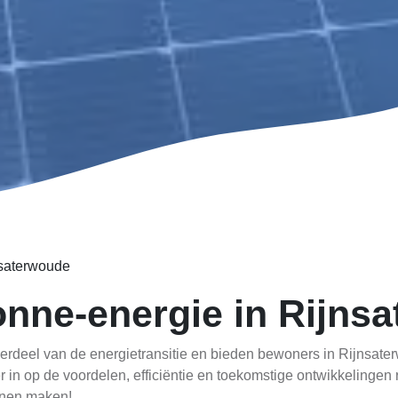
saterwoude
onne-energie in Rijns
derdeel van de energietransitie en bieden bewoners in Rijnsat
per in op de voordelen, efficiëntie en toekomstige ontwikkelin
nnen maken!