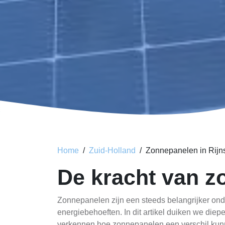
Home
Zuid-Holland
Zonnepanelen in Rijn
De kracht van z
Zonnepanelen zijn een steeds belangrijker on
energiebehoeften. In dit artikel duiken we die
verkennen hoe zonnepanelen een verschil ku