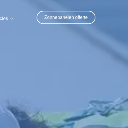
Zonnepanelen offerte
cies