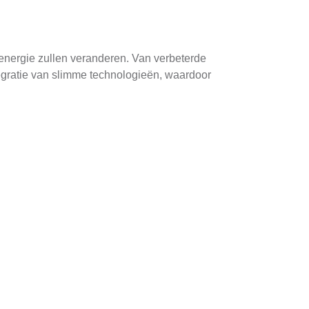
nergie zullen veranderen. Van verbeterde
tegratie van slimme technologieën, waardoor
g met landbouwactiviteiten, waardoor land
l de industrie niet alleen duurzamer worden,
ditionele energiebronnen en bieden een
ntie van zonnepanelen aanzienlijk verbeterd.
stige omstandigheden meer energie kunnen
men snel op te sporen. Dit leidt tot een