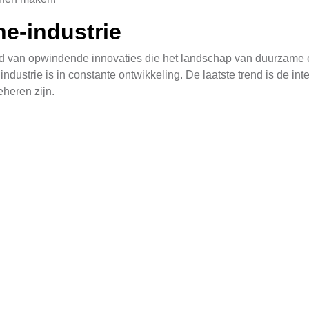
e-industrie
d van opwindende innovaties die het landschap van duurzame e
dustrie is in constante ontwikkeling. De laatste trend is de in
eheren zijn.
van "zonne-agrivoltuur". Dit combineert zonne-energieopwekkin
ductie als duurzame energie. Met deze nieuwe ontwikkelingen za
le gemeenschappen en het milieu.
nbesparingen
 voor Rijnsaterwoude. Ze reduceren de afhankelijkheid van tra
n. Door de jarenlange vooruitgang in technologie, is de efficië
schillende klimaatcondities, waardoor ze zelfs in minder gun
systemen eigenaars om hun systeem te maximaliseren en proble
n.