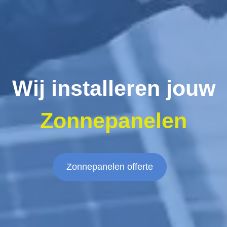
Wij installeren jouw
Zonnepanelen
Zonnepanelen offerte