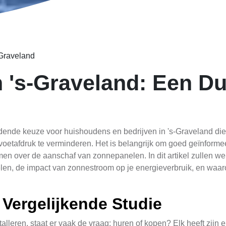
Graveland
 's-Graveland: Een D
dende keuze voor huishoudens en bedrijven in 's-Graveland die
oetafdruk te verminderen. Het is belangrijk om goed geïnformeer
en over de aanschaf van zonnepanelen. In dit artikel zullen we
en, de impact van zonnestroom op je energieverbruik, en waaro
Vergelijkende Studie
leren, staat er vaak de vraag: huren of kopen? Elk heeft zijn