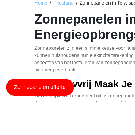
Home
Friesland
Zonnepanelen in Terwisp
Zonnepanelen in
Energieopbreng
Zonnepanelen zijn een slimme keuze voor huise
kunnen huishoudens hun elektriciteitsrekening v
aspecten van het installeren van zonnepanelen
uw energieverbruik.
Schaduwvrij Maak Je
Zonnepanelen offerte
Om een optimaal rendement uit je zonnepanelen
de prestaties van zonnepanelen aanzienlijk beï
Boombekleding:
Overweeg het snoeien of
bij het maximaliseren van de blootstelling
Ontwerp en Oriëntatie:
Bij het ontwerpen 