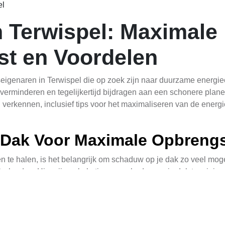
el
 Terwispel: Maximale
st en Voordelen
igenaren in Terwispel die op zoek zijn naar duurzame energie
erminderen en tegelijkertijd bijdragen aan een schonere planeet.
 verkennen, inclusief tips voor het maximaliseren van de energ
 Dak Voor Maximale Opbreng
 te halen, is het belangrijk om schaduw op je dak zo veel moge
nvloeden. Hier zijn enkele tips om schaduw op je dak te minima
 verwijderen van bomen die schaduw werpen op je dak gedurend
 aan zonlicht voor je zonnepanelen.
van je dak, houd rekening met de oriëntatie om zo veel mogelijk 