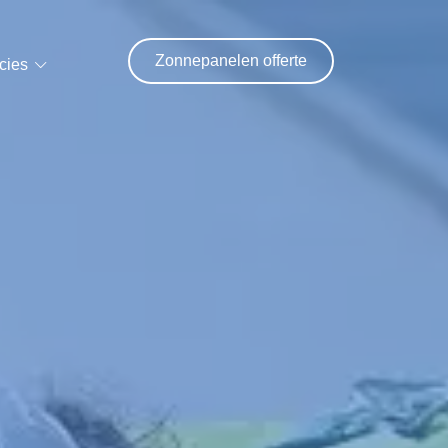
Zonnepanelen offerte
cies