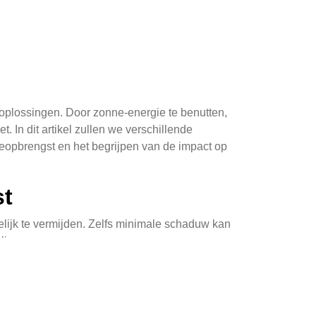
oplossingen. Door zonne-energie te benutten,
 In dit artikel zullen we verschillende
ieopbrengst en het begrijpen van de impact op
st
lijk te vermijden. Zelfs minimale schaduw kan
liseren:
e een groot deel van de dag. Dit zal helpen
zonlicht te vangen. Een zuidgerichte positie is