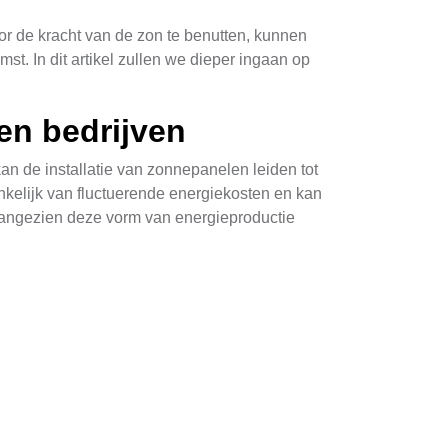
r de kracht van de zon te benutten, kunnen
. In dit artikel zullen we dieper ingaan op
en bedrijven
n de installatie van zonnepanelen leiden tot
kelijk van fluctuerende energiekosten en kan
aangezien deze vorm van energieproductie
 hun energieverbruik optimaliseren en hun
 reputatie, aangezien steeds meer
n kiest voor huur, krijgt men de panelen
 hun budget willen beschermen. Echter, bij de