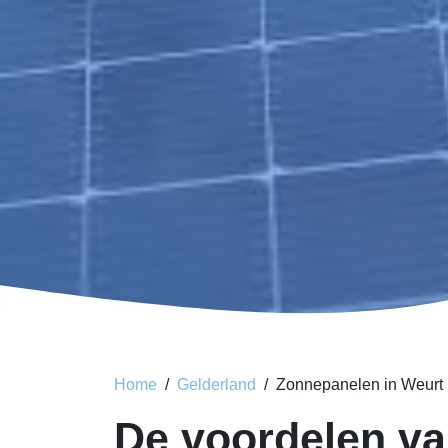
Home
Gelderland
Zonnepanelen in Weurt
De voordelen va