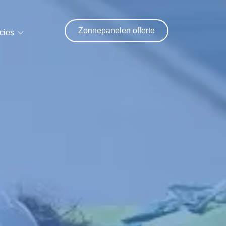
Zonnepanelen offerte
cies