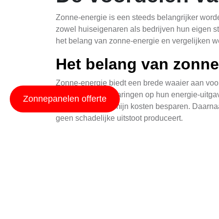
Zonne-energie is een steeds belangrijker word
zowel huiseigenaren als bedrijven hun eigen s
het belang van zonne-energie en vergelijken w
Het belang van zonne
Zonne-energie biedt een brede waaier aan voor
aanzienlijke besparingen op hun energie-uitga
Zonnepanelen offerte
men op lange termijn kosten besparen. Daarna
geen schadelijke uitstoot produceert.
Voor bedrijven biedt zonne-energie eveneens v
ecologische voetafdruk verminderen. Bovendien
consumenten waarde hechten aan duurzame bed
Huur of aankoop een 
De beslissing om te huren of te kopen van zonn
geïnstalleerd zonder een groot bedrag vooraf t