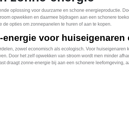
ende oplossing voor duurzame en schone energieproductie. Doo
troom opwekken en daarmee bijdragen aan een schonere toekomst
e de opties om zonnepanelen te huren of aan te kopen.
-energie voor huiseigenaren 
delen, zowel economisch als ecologisch. Voor huiseigenaren ka
ven. Door het zelf opwekken van stroom wordt men minder afhan
ast draagt zonne-energie bij aan een schonere leefomgeving, 
oordelen. Door het zelf opwekken van stroom kunnen bedrijven
 kan de installatie van zonnepanelen leiden tot een verbeterde
rijfsvoering.
vergelijkende studie
epanelen is afhankelijk van verschillende factoren. Wanneer me
e moeten betalen. Dit kan voordelig zijn voor huiseigenaren die