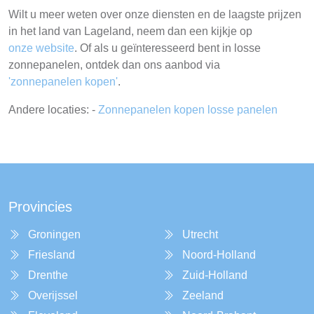
Wilt u meer weten over onze diensten en de laagste prijzen
in het land van Lageland, neem dan een kijkje op
onze website
. Of als u geïnteresseerd bent in losse
zonnepanelen, ontdek dan ons aanbod via
'zonnepanelen kopen'
.
Andere locaties: -
Zonnepanelen kopen losse panelen
Provincies
Groningen
Utrecht
Friesland
Noord-Holland
Drenthe
Zuid-Holland
Overijssel
Zeeland