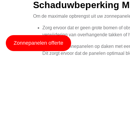
Schaduwbeperking M
Om de maximale opbrengst uit uw zonnepanelen t
Zorg ervoor dat er geen grote bomen of 
verwijdering van overhangende takken of he
Zonnepanelen offerte
Plaats uw zonnepanelen op daken met een go
Dit zorgt ervoor dat de panelen optimaal b
Vermijd overhangende dakranden of schoo
belemmeringen voor maximale blootstellin
Overweeg het gebruik van micro-inverters o
technologie zorgt ervoor dat uw systeem effi
Als u op zoek bent naar meer gedetailleerde in
Geschikte Daken voor
Niet alle daken zijn gelijk geschikt voor zonne