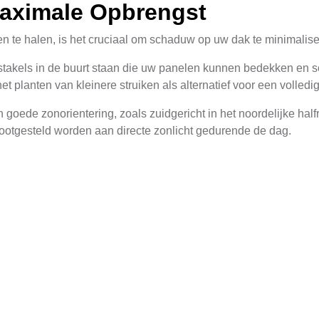
aximale Opbrengst
e halen, is het cruciaal om schaduw op uw dak te minimaliseren
obstakels in de buurt staan die uw panelen kunnen bedekken e
t planten van kleinere struiken als alternatief voor een volle
ede zonorientering, zoals zuidgericht in het noordelijke halfro
lootgesteld worden aan directe zonlicht gedurende de dag.
rstenen die mogelijk schaduw kunnen werpen op uw zonnepanel
g aan de zon.
f power optimizers, die elk paneel afzonderlijk optimaliseren 
ciënter is, zelfs als een deel in de schaduw ligt.
formatie over omvormers, kunt u hier klikken op
drie fase omvor
 Zonnepanelen Installatie
paneleninstallaties. Hier zijn enkele factoren om te overwegen b