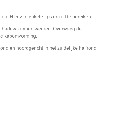
. Hier zijn enkele tips om dit te bereiken:
n schaduw kunnen werpen. Overweeg de
dige kapomvorming.
nd en noordgericht in het zuidelijke halfrond.
en. Kies een positie met zo min mogelijk
en ongevoelig zijn voor schaduw. Deze
mer kopen
.
ij het kiezen van een geschikt dak: