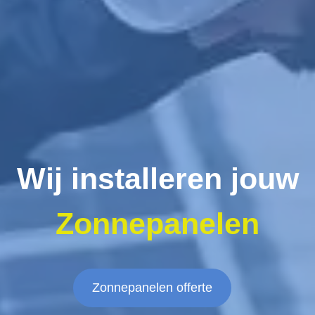
Wij installeren jouw
Zonnepanelen
Zonnepanelen offerte