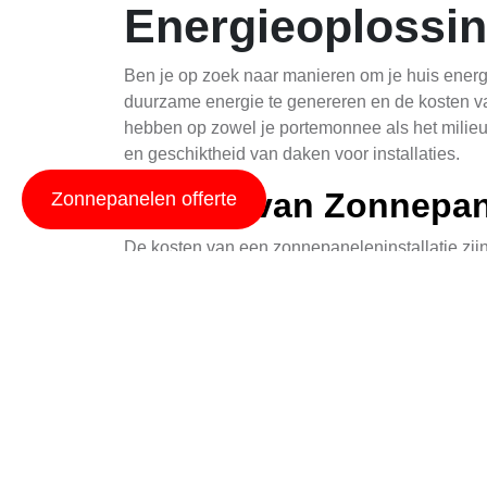
Energieoplossi
Ben je op zoek naar manieren om je huis energ
duurzame energie te genereren en de kosten van
hebben op zowel je portemonnee als het milieu. 
en geschiktheid van daken voor installaties.
Kosten van Zonnepane
Zonnepanelen offerte
De kosten van een zonnepaneleninstallatie zijn 
de complexiteit van de installatie. Over het a
installatiekosten. Dit is echter slechts een ind
Als je op zoek bent naar meer informatie over 
zonnepanelen leasen voor mijn huis
een intere
investeringen.
Geschikte Daken voor