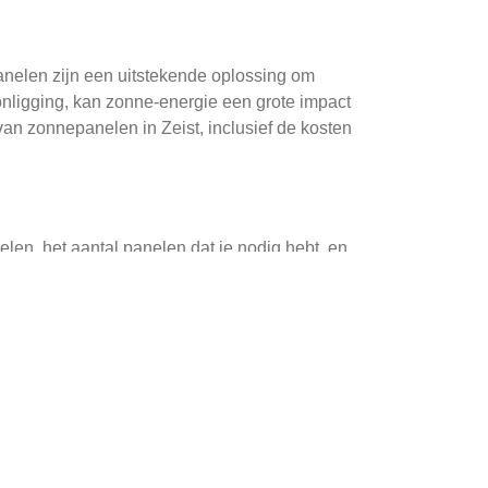
anelen zijn een uitstekende oplossing om
onligging, kan zonne-energie een grote impact
van zonnepanelen in Zeist, inclusief de kosten
len, het aantal panelen dat je nodig hebt, en
n van €4.000 tot €7.000, inclusief BTW en
n of terug te verdienen.
kosten, kan
ie gebruiken zonder grote initiële