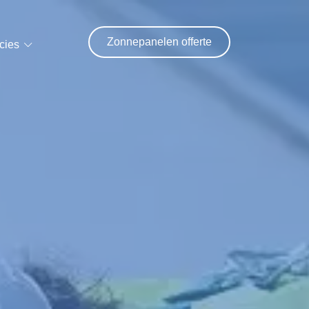
Zonnepanelen offerte
cies