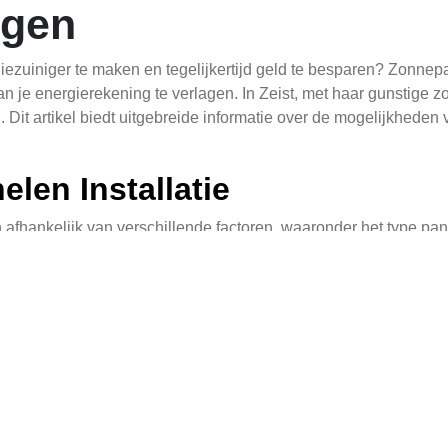
ngen
iezuiniger te maken en tegelijkertijd geld te besparen? Zonnep
 je energierekening te verlagen. In Zeist, met haar gunstige z
Dit artikel biedt uitgebreide informatie over de mogelijkheden 
len Installatie
afhankelijk van verschillende factoren, waaronder het type pane
lgemeen kan een typische thuisopstelling met 10 panelen variëre
icatieve prijs, en er zijn mogelijkheden om deze kosten te verlage
de verschillende opties voor zonnepanelen en de bijbehorende 
ssante keuze zijn om te overwegen. Hiermee kun je zonne-energ
 Zonnepanelen Installaties