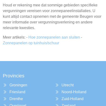
Houd er rekening mee dat sommige gebieden specifieke
vergunningen vereisen voor zonnepaneelinstallaties. U
kunt altijd contact opnemen met de gemeente Beugen voor
meer informatie over vergunningsverlening en andere
relevante kwesties.
Meer artikels: -
Hoe zonnepanelen aan sluiten
-
Zonnepanelen op tuinhuis/schuur
Provincies
Groningen
Utrecht
Friesland
Noord-Holland
Drenthe
Zuid-Holland
Overijssel
Zeeland