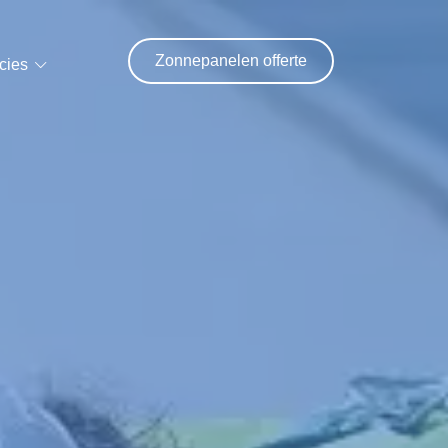
Zonnepanelen offerte
cies