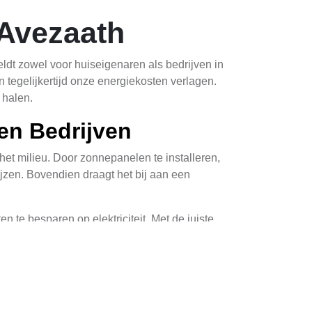
 Avezaath
dt zowel voor huiseigenaren als bedrijven in
tegelijkertijd onze energiekosten verlagen.
 halen.
en Bedrijven
het milieu. Door zonnepanelen te installeren,
jzen. Bovendien draagt het bij aan een
 te besparen op elektriciteit. Met de juiste
 overheidssteun, zoals subsidies, helpen bij
panelen werken optimaal wanneer ze