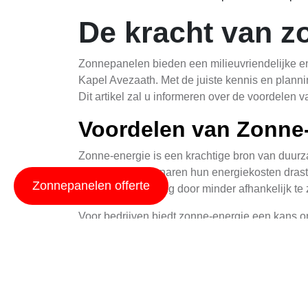
De kracht van z
Zonnepanelen bieden een milieuvriendelijke en
Kapel Avezaath. Met de juiste kennis en plann
Dit artikel zal u informeren over de voordelen 
Voordelen van Zonne-
Zonne-energie is een krachtige bron van duurza
kunnen huiseigenaren hun energiekosten drasti
Zonnepanelen offerte
schonere omgeving door minder afhankelijk te z
Voor bedrijven biedt zonne-energie een kans om 
installatie kunnen bedrijven hun imago verbete
de financiering van zonne-energie projecten.
Om het meeste uit uw investering te halen, is
ongehinderd door zonlicht worden bereikt. Enk