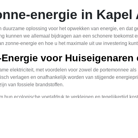
onne-energie in Kapel
 duurzame oplossing voor het opwekken van energie, en dat gel
ing kunnen we allemaal bijdragen aan een schonere toekomst en 
van zonne-energie en hoe u het maximale uit uw investering kunt
Energie voor Huiseigenaren 
me elektriciteit, met voordelen voor zowel de portemonnee als 
sch verlagen en onafhankelijk worden van stijgende energiepri
ijn van fossiele brandstoffen.
hun ecologische voetafdruk te verkleinen en tegelijkertijd kosten
ren en voldoen aan steeds strengere milieueisen. Daarnaast kan
 het belangrijk om schaduw op uw dak te minimaliseren. Zonne
ele tips om schaduw te beperken zijn: