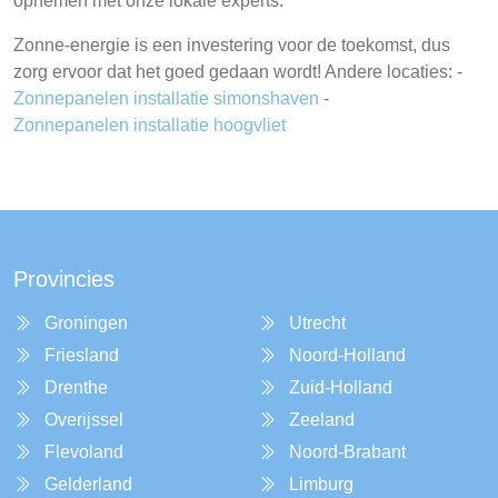
opnemen met onze lokale experts.
Zonne-energie is een investering voor de toekomst, dus
zorg ervoor dat het goed gedaan wordt! Andere locaties: -
Zonnepanelen installatie simonshaven
-
Zonnepanelen installatie hoogvliet
Provincies
Groningen
Utrecht
Friesland
Noord-Holland
Drenthe
Zuid-Holland
Overijssel
Zeeland
Flevoland
Noord-Brabant
Gelderland
Limburg