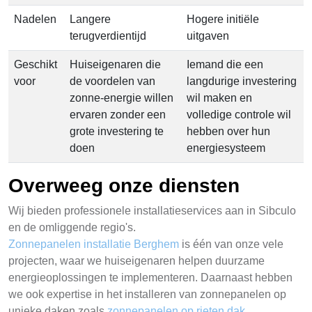
Nadelen
Langere
Hogere initiële
terugverdientijd
uitgaven
Geschikt
Huiseigenaren die
Iemand die een
voor
de voordelen van
langdurige investering
zonne-energie willen
wil maken en
ervaren zonder een
volledige controle wil
grote investering te
hebben over hun
doen
energiesysteem
Overweeg onze diensten
Wij bieden professionele installatieservices aan in Sibculo
en de omliggende regio's.
Zonnepanelen installatie Berghem
is één van onze vele
projecten, waar we huiseigenaren helpen duurzame
energieoplossingen te implementeren. Daarnaast hebben
we ook expertise in het installeren van zonnepanelen op
unieke daken zoals
zonnepanelen op rieten dak
.