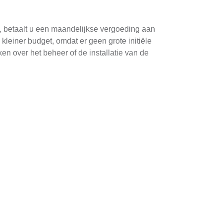
n, betaalt u een maandelijkse vergoeding aan
kleiner budget, omdat er geen grote initiële
n over het beheer of de installatie van de
jn er op lange termijn vaak kostenbesparingen.
aanzienlijke besparingen op uw energierekening.
de grootte van uw dak en de complexiteit van
ten. Dit bedrag omvat meestal zowel de aankoop
 op maat te vragen. U kunt dit doen door op
nciers kunt maken en de beste deal voor uw