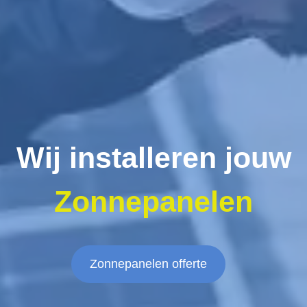
Wij installeren jouw
Zonnepanelen
Zonnepanelen offerte