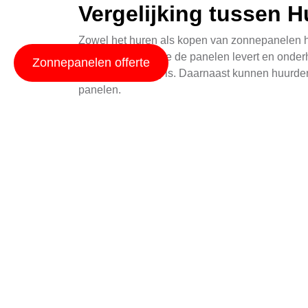
Vergelijking tussen 
Zowel het huren als kopen van zonnepanelen hee
een leverancier die de panelen levert en onderh
Zonnepanelen offerte
investering nodig is. Daarnaast kunnen huurder
panelen.
De aankoop van zonnepanelen is een langetermij
Door uw eigen panelen te bezitten, profiteert u
Daarnaast hebt u meer controle over het onderh
Kosten van Zonnepane
De kosten voor zonnepanelen kunnen variëren af
de installatie. In het algemeen kan een gemid
van de panelen als de installatiekosten.
Om een nauwkeuriger idee te krijgen van de kost
zonnepanelen offerteaanvraag
te klikken, waar
behoeften kunt vinden.