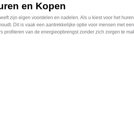
Huren en Kopen
ft zijn eigen voordelen en nadelen. Als u kiest voor het hure
oudt. Dit is vaak een aantrekkelijke optie voor mensen met een 
s profiteren van de energieopbrengst zonder zich zorgen te make
ninvestering. Hoewel u een grotere initiële uitgaven heeft, zi
 volledig van de energie die ze produceren, wat kan leiden tot 
oud en de keuze van de installatie.
len Installatie in Tjuchem
hankelijk van verschillende factoren, zoals het type panelen, 
delde installatie in Tjuchem u tussen de €3.000 en €15.000 kos
en voor uw specifieke situatie, is het aan te raden om offertes
 u een overzichtelijke vergelijking tussen verschillende levera