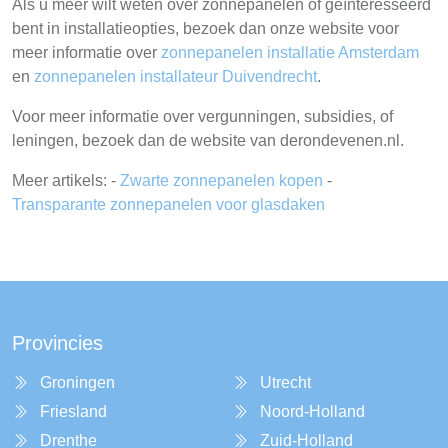
Als u meer wilt weten over zonnepanelen of geïnteresseerd
bent in installatieopties, bezoek dan onze website voor
meer informatie over
zonnepanelen installatie Amsterdam
en
zonnepanelen installateur Duivendrecht
.
Voor meer informatie over vergunningen, subsidies, of
leningen, bezoek dan de website van derondevenen.nl.
Meer artikels: -
Zwarte zonnepanelen kopen
-
Transparante zonnepanelen voor glasdaken
Provincies
Groningen
Utrecht
Friesland
Noord-Holland
Drenthe
Zuid-Holland