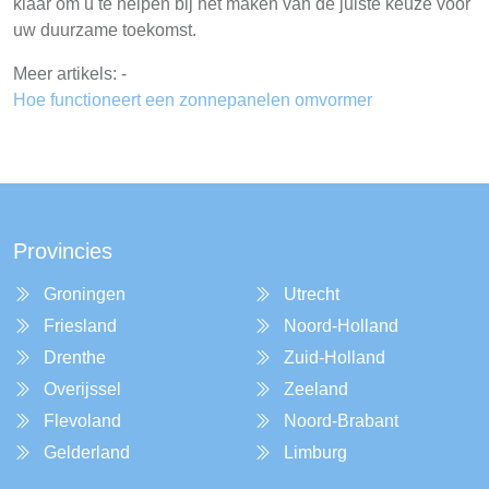
klaar om u te helpen bij het maken van de juiste keuze voor
uw duurzame toekomst.
Meer artikels: -
Hoe functioneert een zonnepanelen omvormer
Provincies
Groningen
Utrecht
Friesland
Noord-Holland
Drenthe
Zuid-Holland
Overijssel
Zeeland
Flevoland
Noord-Brabant
Gelderland
Limburg